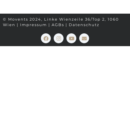
© Movents 2024, Linke Wienzeile 36/Top 2, 1060
Wien |
Impressum
|
AGBs
|
Datenschutz